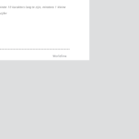
nste 10 karakters lang te zijn, minstens 1 kleine
cijfer
Worldline