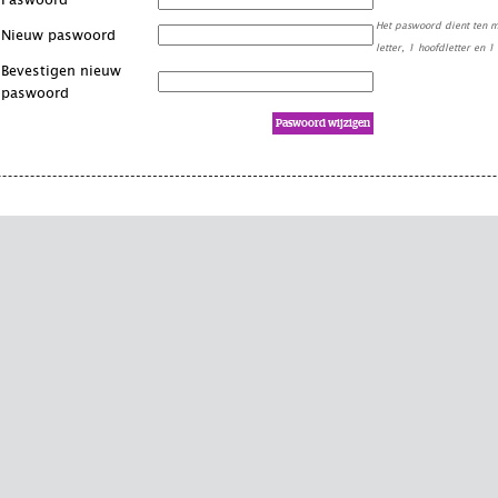
Paswoord
Het paswoord dient ten mi
Nieuw paswoord
letter, 1 hoofdletter en 1 
Bevestigen nieuw
paswoord