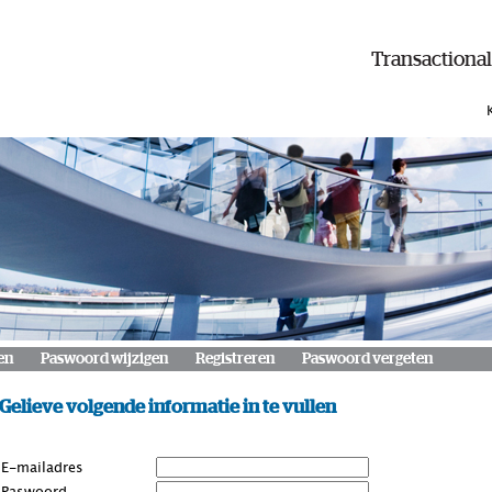
Transactional
en
Paswoord wijzigen
Registreren
Paswoord vergeten
Gelieve volgende informatie in te vullen
E-mailadres